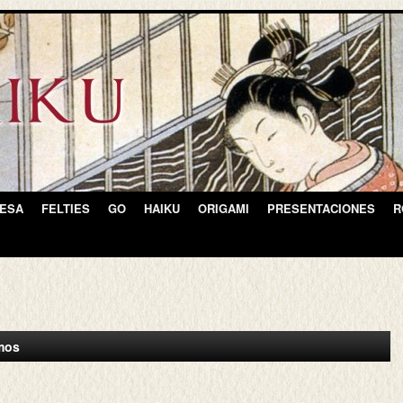
NESA
FELTIES
GO
HAIKU
ORIGAMI
PRESENTACIONES
R
smos