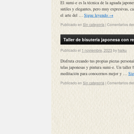
El sumi-e es la técnica de la aguada japone
sutiles y elegantes, pero muy expresivas, c
el arte del …
Sigue leyendo
→
Publicado en
Sin categoría
|
Comentarios de
Taller de bisutería japonesa con 
Publicado el
1 noviembre, 2023
by
haiku
Disfruta creando tus propias piezas personal
telas japonesas y pintura sumi-e. Un taller 
meditación para conocernos mejor y …
Si
Publicado en
Sin categoría
|
Comentarios de