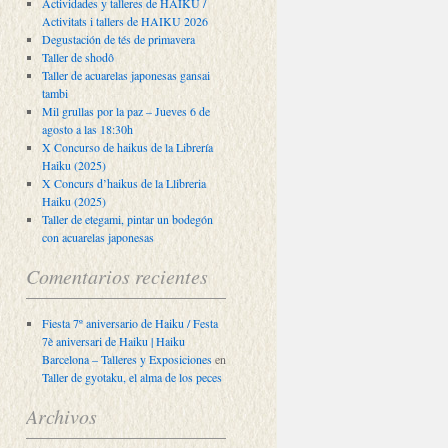
Actividades y talleres de HAIKU /
Activitats i tallers de HAIKU 2026
Degustación de tés de primavera
Taller de shodô
Taller de acuarelas japonesas gansai
tambi
Mil grullas por la paz – Jueves 6 de
agosto a las 18:30h
X Concurso de haikus de la Librería
Haiku (2025)
X Concurs d’haikus de la Llibreria
Haiku (2025)
Taller de etegami, pintar un bodegón
con acuarelas japonesas
Comentarios recientes
Fiesta 7º aniversario de Haiku / Festa
7è aniversari de Haiku | Haiku
Barcelona – Talleres y Exposiciones
en
Taller de gyotaku, el alma de los peces
Archivos