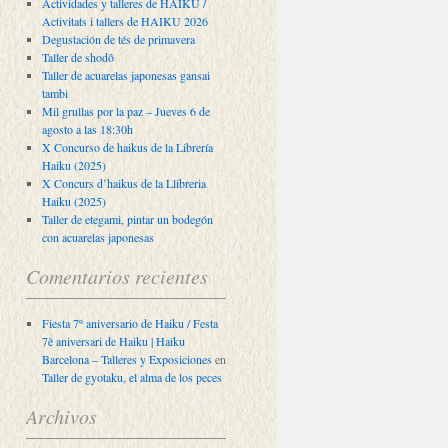
Actividades y talleres de HAIKU /
Activitats i tallers de HAIKU 2026
Degustación de tés de primavera
Taller de shodô
Taller de acuarelas japonesas gansai
tambi
Mil grullas por la paz – Jueves 6 de
agosto a las 18:30h
X Concurso de haikus de la Librería
Haiku (2025)
X Concurs d’haikus de la Llibreria
Haiku (2025)
Taller de etegami, pintar un bodegón
con acuarelas japonesas
Comentarios recientes
Fiesta 7º aniversario de Haiku / Festa
7è aniversari de Haiku | Haiku
Barcelona – Talleres y Exposiciones
en
Taller de gyotaku, el alma de los peces
Archivos