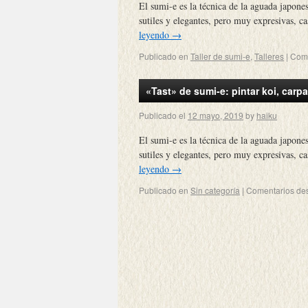
El sumi-e es la técnica de la aguada japone
sutiles y elegantes, pero muy expresivas, 
leyendo
→
Publicado en
Taller de sumi-e
,
Talleres
|
Come
«Tast» de sumi-e: pintar koi, carp
Publicado el
12 mayo, 2019
by
haiku
El sumi-e es la técnica de la aguada japone
sutiles y elegantes, pero muy expresivas, 
leyendo
→
Publicado en
Sin categoría
|
Comentarios de