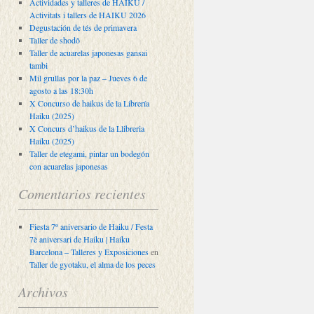
Actividades y talleres de HAIKU /
Activitats i tallers de HAIKU 2026
Degustación de tés de primavera
Taller de shodô
Taller de acuarelas japonesas gansai
tambi
Mil grullas por la paz – Jueves 6 de
agosto a las 18:30h
X Concurso de haikus de la Librería
Haiku (2025)
X Concurs d’haikus de la Llibreria
Haiku (2025)
Taller de etegami, pintar un bodegón
con acuarelas japonesas
Comentarios recientes
Fiesta 7º aniversario de Haiku / Festa
7è aniversari de Haiku | Haiku
Barcelona – Talleres y Exposiciones
en
Taller de gyotaku, el alma de los peces
Archivos