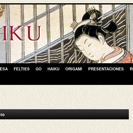
NESA
FELTIES
GO
HAIKU
ORIGAMI
PRESENTACIONES
R
oto