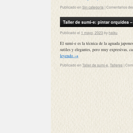
Publicado en
Sin categoría
|
Comentarios de
Taller de sumi-e: pintar orquídea 
Publicado el
1 mayo, 2023
by
haiku
El sumi-e es la técnica de la aguada japone
sutiles y elegantes, pero muy expresivas, 
leyendo
→
Publicado en
Taller de sumi-e
,
Talleres
|
Come