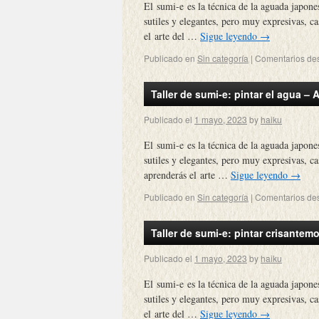
El sumi-e es la técnica de la aguada japone
sutiles y elegantes, pero muy expresivas, c
el arte del …
Sigue leyendo
→
Publicado en
Sin categoría
|
Comentarios de
Taller de sumi-e: pintar el agua 
Publicado el
1 mayo, 2023
by
haiku
El sumi-e es la técnica de la aguada japone
sutiles y elegantes, pero muy expresivas, c
aprenderás el arte …
Sigue leyendo
→
Publicado en
Sin categoría
|
Comentarios de
Taller de sumi-e: pintar crisant
Publicado el
1 mayo, 2023
by
haiku
El sumi-e es la técnica de la aguada japone
sutiles y elegantes, pero muy expresivas, c
el arte del …
Sigue leyendo
→