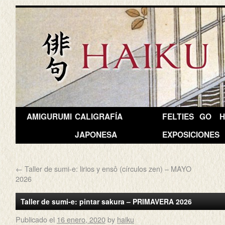
AMIGURUMI
CALIGRAFÍA
FELTIES
GO
H
JAPONESA
EXPOSICIONES
←
Taller de sumi-e: lirios y ensô (círculos zen) – MAYO
2026
Taller de sumi-e: pintar sakura – PRIMAVERA 2026
Publicado el
16 enero, 2020
by
haiku