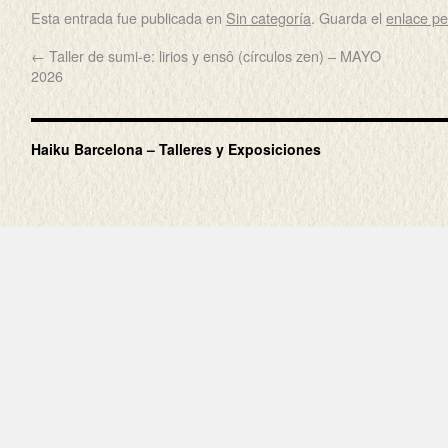
Esta entrada fue publicada en
Sin categoría
. Guarda el
enlace p
←
Taller de sumi-e: lirios y ensô (círculos zen) – MAYO
2026
Haiku Barcelona – Talleres y Exposiciones