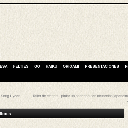
NESA
FELTIES
GO
HAIKU
ORIGAMI
PRESENTACIONES
R
ro Song Hyeon –
Taller de etegami, pintar un bodegón con acuarelas japones
flores