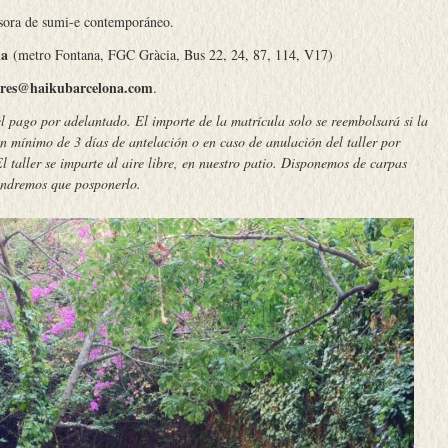
esora de sumi-e contemporáneo.
na
(metro Fontana, FGC Gràcia, Bus 22, 24, 87, 114, V17)
leres@haikubarcelona.com
.
 pago por adelantado. El importe de la matrícula solo se reembolsará si la
n mínimo de 3 días de antelación o en caso de anulación del taller por
l taller se imparte al aire libre, en nuestro patio. Disponemos de carpas
tendremos que posponerlo.