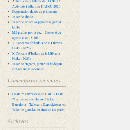
Actividades y talleres de HAIKU /
Activitats i tallers de HAIKU 2026
Degustación de tés de primavera
Taller de shodô
Taller de acuarelas japonesas gansai
tambi
Mil grullas por la paz – Jueves 6 de
agosto a las 18:30h
X Concurso de haikus de la Librería
Haiku (2025)
X Concurs d’haikus de la Llibreria
Haiku (2025)
Taller de etegami, pintar un bodegón
con acuarelas japonesas
Comentarios recientes
Fiesta 7º aniversario de Haiku / Festa
7è aniversari de Haiku | Haiku
Barcelona – Talleres y Exposiciones
en
Taller de gyotaku, el alma de los peces
Archivos