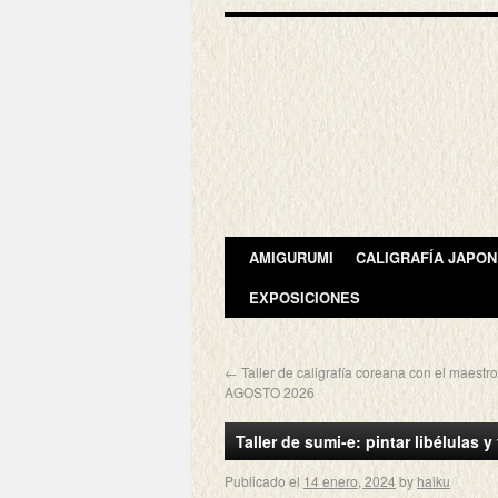
AMIGURUMI
CALIGRAFÍA JAPO
EXPOSICIONES
←
Taller de caligrafía coreana con el maest
AGOSTO 2026
Taller de sumi-e: pintar libélulas y 
Publicado el
14 enero, 2024
by
haiku