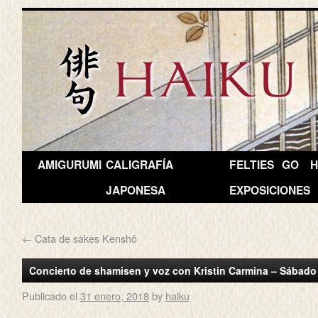
AMIGURUMI
CALIGRAFÍA
FELTIES
GO
H
JAPONESA
EXPOSICIONES
←
Cata de sakes Kenshô
Concierto de shamisen y voz con Kristin Carmina – Sábado
Publicado el
31 enero, 2018
by
haiku