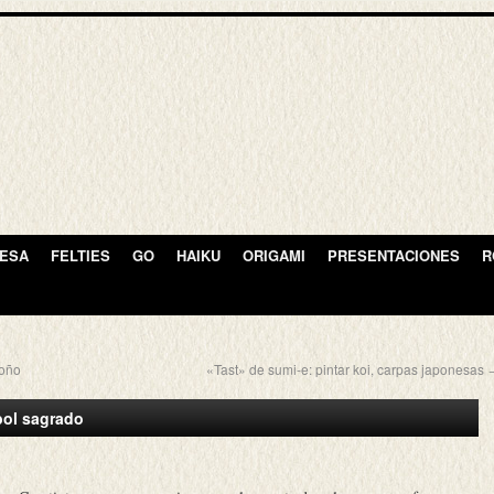
NESA
FELTIES
GO
HAIKU
ORIGAMI
PRESENTACIONES
R
toño
«Tast» de sumi-e: pintar koi, carpas japonesas
rbol sagrado