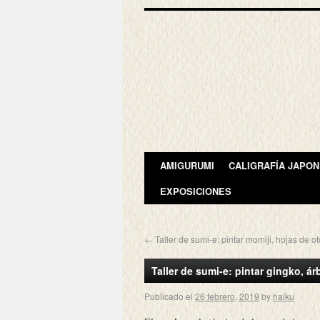
AMIGURUMI
CALIGRAFÍA JAPO
EXPOSICIONES
←
Taller de sumi-e: pintar momiji, hojas de o
Taller de sumi-e: pintar gingko, á
Publicado el
26 febrero, 2019
by
haiku