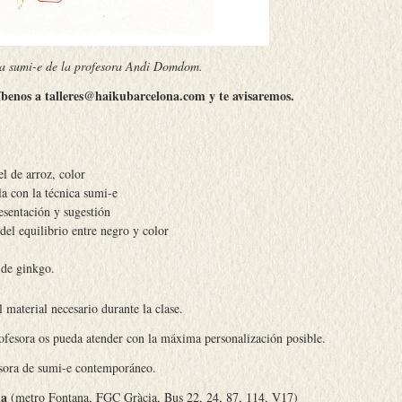
a sumi-e de la profesora Andi Domdom.
benos a talleres@haikubarcelona.com y te avisaremos.
el de arroz, color
a con la técnica sumi-e
esentación y sugestión
del equilibrio entre negro y color
 de ginkgo.
el material necesario durante la clase.
rofesora os pueda atender con la máxima personalización posible.
esora de sumi-e contemporáneo.
na
(metro Fontana, FGC Gràcia, Bus 22, 24, 87, 114, V17)