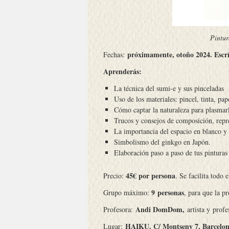
Pintur
próximamente, otoño 2024. Escrí
Fechas:
Aprenderás:
La técnica del sumi-e y sus pinceladas
Uso de los materiales: pincel, tinta, pap
Cómo captar la naturaleza para plasmarl
Trucos y consejos de composición, repr
La importancia del espacio en blanco y 
Simbolismo del ginkgo en Japón.
Elaboración paso a paso de tus pinturas
45€ por persona
Precio:
. Se facilita todo 
9 personas
Grupo máximo:
, para que la p
Andi DomDom,
Profesora:
artista y prof
HAIKU. C/ Montseny 7, Barcelo
Lugar: