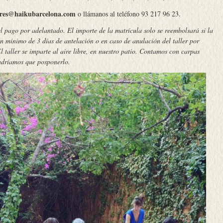
eres@haikubarcelona.com
o llámanos al teléfono 93 217 96 23.
 pago por adelantado. El importe de la matrícula solo se reembolsará si la
n mínimo de 3 días de antelación o en caso de anulación del taller por
l taller se imparte al aire libre, en nuestro patio. Contamos con carpas
endríamos que posponerlo.