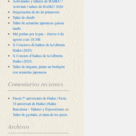
Actividades y talleres de HAIKU /
Activitats i tallers de HAIKU 2026
Degustación de tés de primavera
Taller de shodô
Taller de acuarelas japonesas gansai
tambi
Mil grullas por la paz – Jueves 6 de
agosto a las 18:30h
X Concurso de haikus de la Librería
Haiku (2025)
X Concurs d’haikus de la Llibreria
Haiku (2025)
Taller de etegami, pintar un bodegón
con acuarelas japonesas
Comentarios recientes
Fiesta 7º aniversario de Haiku / Festa
7è aniversari de Haiku | Haiku
Barcelona – Talleres y Exposiciones
en
Taller de gyotaku, el alma de los peces
Archivos