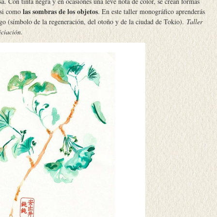
sa. Con tinta negra y en ocasiones una leve nota de color, se crean formas
las sombras de los objetos
casi como
. En este taller monográfico aprenderás
kgo (símbolo de la regeneración, del otoño y de la ciudad de Tokio).
Taller
iciación.