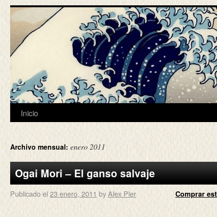
Inicio
enero 2011
Archivo mensual:
Ogai Mori – El ganso salvaje
Publicado el
23 enero, 2011
by
Alex Pler
Comprar est