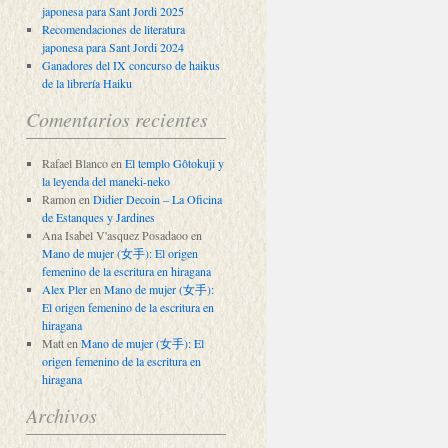
japonesa para Sant Jordi 2025
Recomendaciones de literatura
japonesa para Sant Jordi 2024
Ganadores del IX concurso de haikus
de la librería Haiku
Comentarios recientes
Rafael Blanco
en
El templo Gôtokuji y
la leyenda del maneki-neko
Ramon
en
Didier Decoin – La Oficina
de Estanques y Jardines
Ana Isabel V'asquez Posadaoo
en
Mano de mujer (女手): El origen
femenino de la escritura en hiragana
Alex Pler
en
Mano de mujer (女手):
El origen femenino de la escritura en
hiragana
Matt
en
Mano de mujer (女手): El
origen femenino de la escritura en
hiragana
Archivos