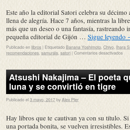
Este año la editorial Satori celebra su décimo
llena de alegría. Hace 7 años, mientras la libr
más que un deseo o una fantasía, rastreando i
pequeña editorial de Gijón …
Sigue leyendo
Publicado en
libros
|
Etiquetado
Banana Yoshimoto
,
Chiyo
,
Ihara S
recomendaciones
,
samuráis
,
satori
|
Comentarios desactivados
Atsushi Nakajima – El poeta qu
luna y se convirtió en tigre
Publicado el
3 mayo, 2017
by
Alex Pler
Hay libros que te cautivan ya con su título. 
una portada bonita, se vuelven irresistibles. E