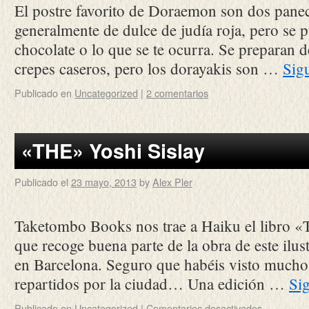
El postre favorito de Doraemon son dos paneci
generalmente de dulce de judía roja, pero se
chocolate o lo que se te ocurra. Se preparan 
crepes caseros, pero los dorayakis son …
Sig
Publicado en
Uncategorized
|
2 comentarios
«THE» Yoshi Sislay
Publicado el
23 mayo, 2013
by
Alex Pler
Taketombo Books nos trae a Haiku el libro «
que recoge buena parte de la obra de este ilus
en Barcelona. Seguro que habéis visto mucho
repartidos por la ciudad… Una edición …
Si
Publicado en
Uncategorized
|
Comentarios desactivados