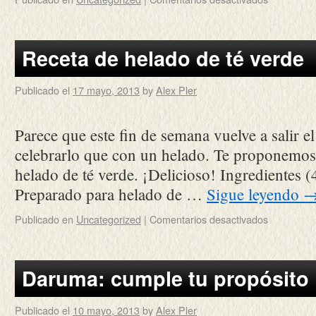
Receta de helado de té verde
Publicado el
17 mayo, 2013
by
Alex Pler
Parece que este fin de semana vuelve a salir e
celebrarlo que con un helado. Te proponemos 
helado de té verde. ¡Delicioso! Ingredientes (
Preparado para helado de …
Sigue leyendo
Publicado en
Uncategorized
|
Comentarios desactivados
Daruma: cumple tu propósito
Publicado el
10 mayo, 2013
by
Alex Pler