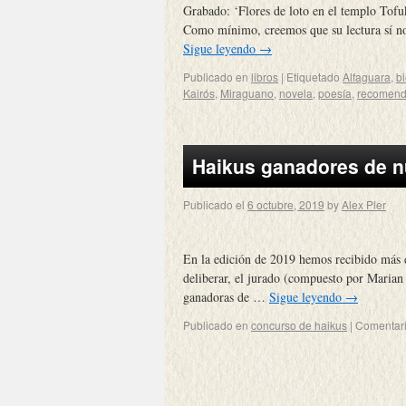
Grabado: ‘Flores de loto en el templo Tofu
Como mínimo, creemos que su lectura sí nos
Sigue leyendo
→
Publicado en
libros
|
Etiquetado
Alfaguara
,
b
Kairós
,
Miraguano
,
novela
,
poesía
,
recomend
Haikus ganadores de n
Publicado el
6 octubre, 2019
by
Alex Pler
En la edición de 2019 hemos recibido más 
deliberar, el jurado (compuesto por Marian 
ganadoras de …
Sigue leyendo
→
Publicado en
concurso de haikus
|
Comentari