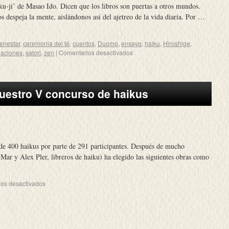
ku-ji’ de Masao Ido. Dicen que los libros son puertas a otros mundos.
 despeja la mente, aislándonos así del ajetreo de la vida diaria. Por …
ienestar
,
ceremonia del té
,
cuentos
,
Duomo
,
ensayo
,
haiku
,
Hiroshige
,
aciones
,
satori
,
zen
|
Comentarios desactivados
uestro V concurso de haikus
de 400 haikus por parte de 291 participantes. Después de mucho
Mar y Alex Pler, libreros de haiku) ha elegido las siguientes obras como
os desactivados