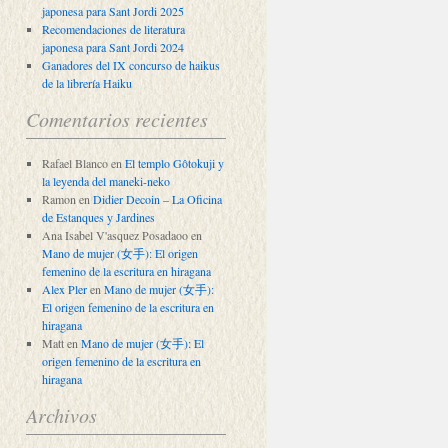
japonesa para Sant Jordi 2025
Recomendaciones de literatura
japonesa para Sant Jordi 2024
Ganadores del IX concurso de haikus
de la librería Haiku
Comentarios recientes
Rafael Blanco
en
El templo Gôtokuji y
la leyenda del maneki-neko
Ramon
en
Didier Decoin – La Oficina
de Estanques y Jardines
Ana Isabel V'asquez Posadaoo
en
Mano de mujer (女手): El origen
femenino de la escritura en hiragana
Alex Pler
en
Mano de mujer (女手):
El origen femenino de la escritura en
hiragana
Matt
en
Mano de mujer (女手): El
origen femenino de la escritura en
hiragana
Archivos