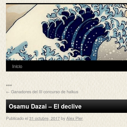
Inicio
***
←
Ganadores del III concurso de haikus
Osamu Dazai – El declive
Publicado el
31 octubre, 2017
by
Alex Pler