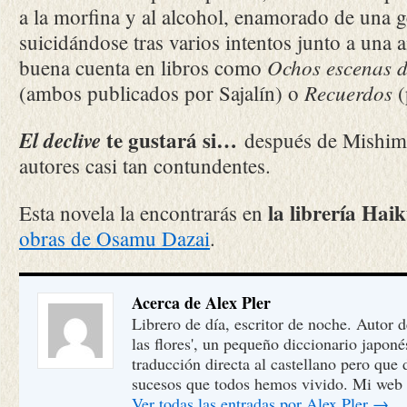
a la morfina y al alcohol, enamorado de una g
suicidándose tras varios intentos junto a una 
Ochos escenas d
buena cuenta en libros como
Recuerdos
(ambos publicados por Sajalín) o
(
te gustará si…
El declive
después de Mishima
autores casi tan contundentes.
la librería Hai
Esta novela la encontrarás en
obras de Osamu Dazai
.
Acerca de Alex Pler
Librero de día, escritor de noche. Autor 
las flores', un pequeño diccionario japon
traducción directa al castellano pero que
sucesos que todos hemos vivido. Mi web
Ver todas las entradas por Alex Pler
→