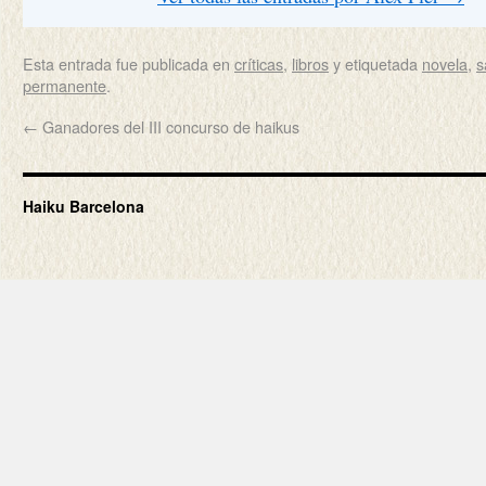
Esta entrada fue publicada en
críticas
,
libros
y etiquetada
novela
,
s
permanente
.
←
Ganadores del III concurso de haikus
Haiku Barcelona