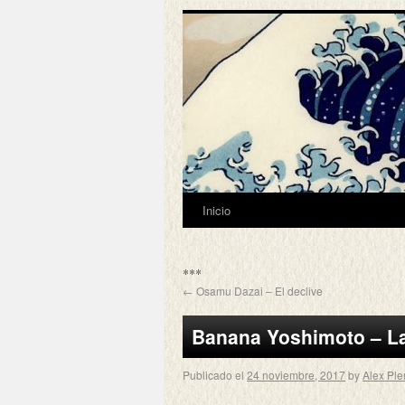
Inicio
***
←
Osamu Dazai – El declive
Banana Yoshimoto – La
Publicado el
24 noviembre, 2017
by
Alex Ple