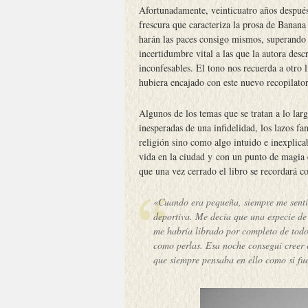
Afortunadamente, veinticuatro años después 
frescura que caracteriza la prosa de Banana
harán las paces consigo mismos, superando
incertidumbre vital a las que la autora des
inconfesables. El tono nos recuerda a otro 
hubiera encajado con este nuevo recopilator
Algunos de los temas que se tratan a lo larg
inesperadas de una infidelidad, los lazos fa
religión sino como algo intuido e inexplica
vida en la ciudad y con un punto de magia e
que una vez cerrado el libro se recordará c
«Cuando era pequeña, siempre me sentí
deportiva. Me decía que una especie de
me habría librado por completo de todo 
como perlas. Esa noche conseguí creer 
que siempre pensaba en ello como si fu