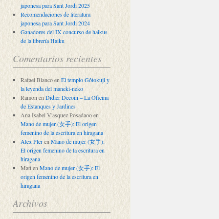
japonesa para Sant Jordi 2025
Recomendaciones de literatura
japonesa para Sant Jordi 2024
Ganadores del IX concurso de haikus
de la librería Haiku
Comentarios recientes
Rafael Blanco
en
El templo Gôtokuji y
la leyenda del maneki-neko
Ramon
en
Didier Decoin – La Oficina
de Estanques y Jardines
Ana Isabel V'asquez Posadaoo
en
Mano de mujer (女手): El origen
femenino de la escritura en hiragana
Alex Pler
en
Mano de mujer (女手):
El origen femenino de la escritura en
hiragana
Matt
en
Mano de mujer (女手): El
origen femenino de la escritura en
hiragana
Archivos