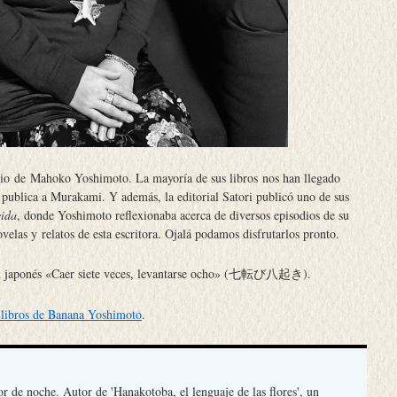
io de Mahoko Yoshimoto. La mayoría de sus libros nos han llegado
n publica a Murakami. Y además, la editorial Satori publicó uno de sus
vida
, donde Yoshimoto reflexionaba acerca de diversos episodios de su
velas y relatos de esta escritora. Ojalá podamos disfrutarlos pronto.
án japonés «Caer siete veces, levantarse ocho» (七転び八起き).
s libros de Banana Yoshimoto
.
or de noche. Autor de 'Hanakotoba, el lenguaje de las flores', un