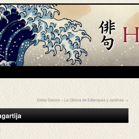
Didier Decoin – La Oficina de Estanques y Jardines
→
gartija
r