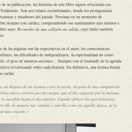
de su publicación, las historias de este libro siguen ofreciendo esa
 Yoshimoto. Son seis relatos reconfortantes, donde los protagonistas
 traumas y sinsabores del pasado. Personas en un momento de
cribe siempre con calidez, comprendiendo sus sentimientos más íntimos e
libro suyo,
Recuerdos de una callejón sin salida
, cuyo título también
io.
o de las páginas son las expectativas en el amor, las consecuencias
miliares, las dificultades de independizarse, la espiritualidad no como
ble, el peso de nuestras acciones… Siempre con el trasfondo de la agitada
térea revoloteando sobre cada historia. En definitiva, una lectura bonita
on cariño.
a así después de un examen o por la noche, después de una competición
 brisa nueva correría por mi cuerpo, que al día siguiente por la mañana
lo sucedido hasta el día anterior. Cuando abriese los ojos relucirían
en ello de manera tan cándida y sencilla como en aquella época, en la
ese una oración.»