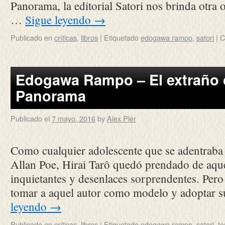
Panorama, la editorial Satori nos brinda otra
…
Sigue leyendo
→
Publicado en
críticas
,
libros
|
Etiquetado
edogawa rampo
,
satori
|
C
Edogawa Rampo – El extraño c
Panorama
Publicado el
7 mayo, 2016
by
Alex Pler
Como cualquier adolescente que se adentraba 
Allan Poe, Hirai Tarô quedó prendado de aque
inquietantes y desenlaces sorprendentes. Pero 
tomar a aquel autor como modelo y adoptar
leyendo
→
Publicado en
críticas
,
libros
|
Etiquetado
edogawa rampo
,
satori
,
te