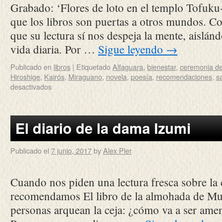
Grabado: ‘Flores de loto en el templo Tofuku
que los libros son puertas a otros mundos. 
que su lectura sí nos despeja la mente, aislánd
vida diaria. Por …
Sigue leyendo
→
Publicado en
libros
|
Etiquetado
Alfaguara
,
bienestar
,
ceremonia de
Hiroshige
,
Kairós
,
Miraguano
,
novela
,
poesía
,
recomendaciones
,
sa
desactivados
El diario de la dama Izumi
Publicado el
7 junio, 2017
by
Alex Pler
Cuando nos piden una lectura fresca sobre la 
recomendamos El libro de la almohada de Mu
personas arquean la ceja: ¿cómo va a ser amen