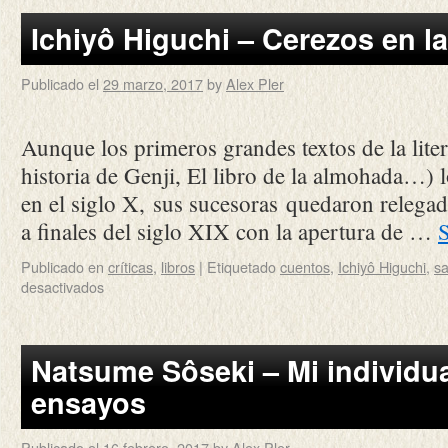
Ichiyô Higuchi – Cerezos en l
Publicado el
29 marzo, 2017
by
Alex Pler
Aunque los primeros grandes textos de la lite
historia de Genji, El libro de la almohada…) 
en el siglo X, sus sucesoras quedaron relegad
a finales del siglo XIX con la apertura de …
Publicado en
críticas
,
libros
|
Etiquetado
cuentos
,
Ichiyô Higuchi
,
sa
desactivados
Natsume Sôseki – Mi individu
ensayos
Publicado el
16 febrero, 2017
by
Alex Pler