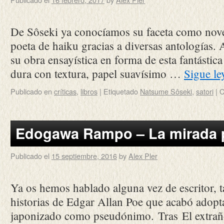
De Sôseki ya conocíamos su faceta como nove
poeta de haiku gracias a diversas antologías. 
su obra ensayística en forma de esta fantástica
dura con textura, papel suavísimo …
Sigue l
Publicado en
críticas
,
libros
|
Etiquetado
Natsume Sôseki
,
satori
|
C
Edogawa Rampo – La mirada 
Publicado el
15 septiembre, 2016
by
Alex Pler
Ya os hemos hablado alguna vez de escritor, t
historias de Edgar Allan Poe que acabó adop
japonizado como pseudónimo. Tras El extraño