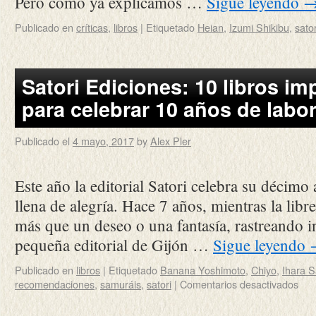
Pero como ya explicamos …
Sigue leyendo
Publicado en
críticas
,
libros
|
Etiquetado
Heian
,
Izumi Shikibu
,
sator
Satori Ediciones: 10 libros im
para celebrar 10 años de labor
Publicado el
4 mayo, 2017
by
Alex Pler
Este año la editorial Satori celebra su décimo
llena de alegría. Hace 7 años, mientras la libr
más que un deseo o una fantasía, rastreando i
pequeña editorial de Gijón …
Sigue leyendo
Publicado en
libros
|
Etiquetado
Banana Yoshimoto
,
Chiyo
,
Ihara S
recomendaciones
,
samuráis
,
satori
|
Comentarios desactivados