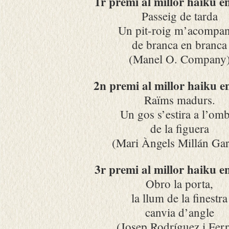
1r premi al millor haiku e
Passeig de tarda
Un pit-roig m’acompa
de branca en branca
(Manel O. Company
2n premi al millor haiku e
Raïms madurs.
Un gos s’estira a l’om
de la figuera
(Mari Àngels Millán Gar
3r premi al millor haiku e
Obro la porta,
la llum de la finestra
canvia d’angle
(Josep Rodríguez i Ferr