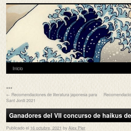
Inicio
***
←
Recomendaciones de literatura japonesa para
Recomendacion
Sant Jordi 2021
Ganadores del VII concurso de haikus de 
Publicado el
16 octubre, 2021
by
Alex Pler