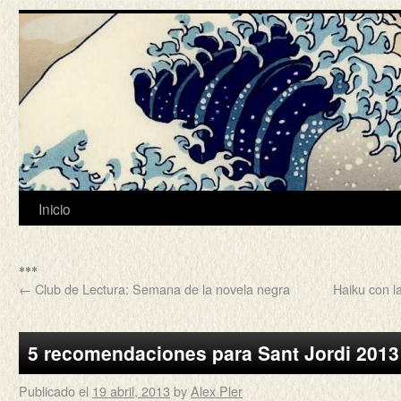
Inicio
***
←
Club de Lectura: Semana de la novela negra
Haiku con l
5 recomendaciones para Sant Jordi 2013
Publicado el
19 abril, 2013
by
Alex Pler