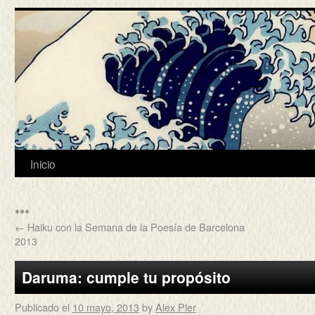
Inicio
***
←
Haiku con la Semana de la Poesía de Barcelona
2013
Daruma: cumple tu propósito
Publicado el
10 mayo, 2013
by
Alex Pler