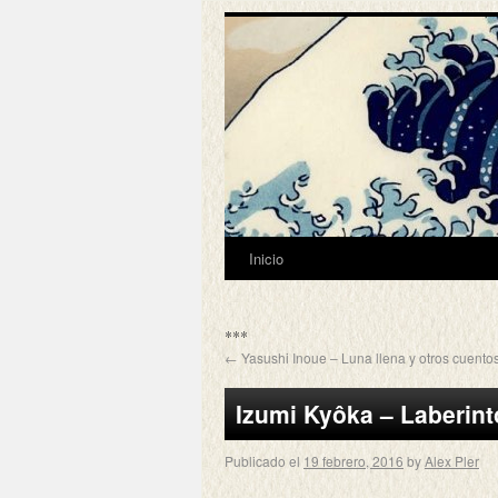
Inicio
***
←
Yasushi Inoue – Luna llena y otros cuento
Izumi Kyôka – Laberint
Publicado el
19 febrero, 2016
by
Alex Pler