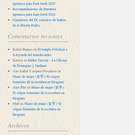
japonesa para Sant Jordi 2025
Recomendaciones de literatura
japonesa para Sant Jordi 2024
Ganadores del IX concurso de haikus
de la librería Haiku
Comentarios recientes
Rafael Blanco
en
El templo Gôtokuji y
la leyenda del maneki-neko
Ramon
en
Didier Decoin – La Oficina
de Estanques y Jardines
Ana Isabel V'asquez Posadaoo
en
Mano de mujer (女手): El origen
femenino de la escritura en hiragana
Alex Pler
en
Mano de mujer (女手):
El origen femenino de la escritura en
hiragana
Matt
en
Mano de mujer (女手): El
origen femenino de la escritura en
hiragana
Archivos