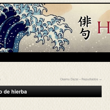
s
Osamu Dazai – Repudiados
→
o de hierba