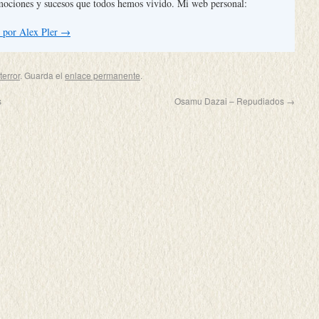
mociones y sucesos que todos hemos vivido. Mi web personal:
s por Alex Pler
→
terror
. Guarda el
enlace permanente
.
s
Osamu Dazai – Repudiados
→