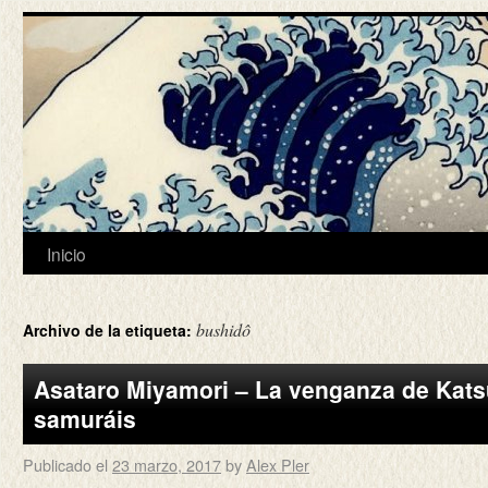
Inicio
bushidô
Archivo de la etiqueta:
Asataro Miyamori – La venganza de Katsu
samuráis
Publicado el
23 marzo, 2017
by
Alex Pler