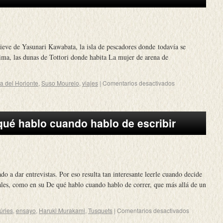
ieve de Yasunari Kawabata, la isla de pescadores donde todavía se
ma, las dunas de Tottori donde habita La mujer de arena de
a del Horionte
,
Suso Mourelo
,
viajes
|
Comentarios desactivados
ué hablo cuando hablo de escribir
a dar entrevistas. Por eso resulta tan interesante leerle cuando decide
ales, como en su De qué hablo cuando hablo de correr, que más allá de un
ries
,
ensayo
,
Haruki Murakami
,
Tusquets
|
Comentarios desactivados