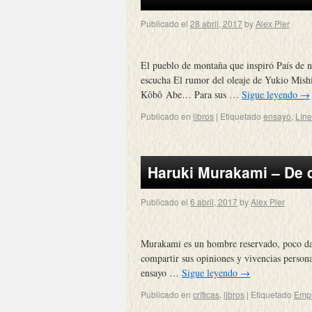
Publicado el
28 abril, 2017
by
Alex Pler
El pueblo de montaña que inspiró País de n
escucha El rumor del oleaje de Yukio Mishi
Kôbô Abe… Para sus …
Sigue leyendo
→
Publicado en
libros
|
Etiquetado
ensayo
,
Líne
Haruki Murakami – De q
Publicado el
6 abril, 2017
by
Alex Pler
Murakami es un hombre reservado, poco dado 
compartir sus opiniones y vivencias person
ensayo …
Sigue leyendo
→
Publicado en
críticas
,
libros
|
Etiquetado
Empú