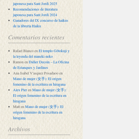
japonesa para Sant Jordi 2025
Recomendaciones de literatura
japonesa para Sant Jordi 2024
Ganadores del IX concurso de haikus
de la librería Haiku
Comentarios recientes
Rafael Blanco
en
El templo Gôtokuji y
la leyenda del maneki-neko
Ramon
en
Didier Decoin – La Oficina
de Estanques y Jardines
Ana Isabel V'asquez Posadaoo
en
Mano de mujer (女手): El origen
femenino de la escritura en hiragana
Alex Pler
en
Mano de mujer (女手):
El origen femenino de la escritura en
hiragana
Matt
en
Mano de mujer (女手): El
origen femenino de la escritura en
hiragana
Archivos