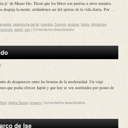
ku-ji’ de Masao Ido. Dicen que los libros son puertas a otros mundos.
 despeja la mente, aislándonos así del ajetreo de la vida diaria. Por …
ienestar
,
ceremonia del té
,
cuentos
,
Duomo
,
ensayo
,
haiku
,
Hiroshige
,
aciones
,
satori
,
zen
|
Comentarios desactivados
ido
r
punto de desaparecer entre las brumas de la modernidad. Un viaje
amos que podía ofrecer Japón y que hoy se ven sustituidos por postes de
 Kerr
,
Alpha Decay
,
ensayo
|
Comentarios desactivados
arco de Ise