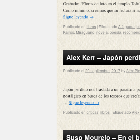
Grabado: ‘Flores de loto en el templo Tofu
Como mínimo, creemos que su lectura sí nos
Sigue leyendo
→
Publicado en
libros
|
Etiquetado
Alfaguara
,
b
Kairós
,
Miraguano
,
novela
,
poesía
,
recomend
Alex Kerr – Japón perd
Publicado el
20 septiembre, 2017
by
Alex Ple
Japón perdido nos traslada a un paraíso a 
nostálgico en busca de los tesoros que creí
…
Sigue leyendo
→
Publicado en
críticas
,
libros
|
Etiquetado
Alex
Suso Mourelo – En el b