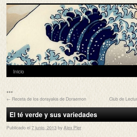
Inicio
***
←
Receta de los dorayakis de Doraemon
Club de Lectu
El té verde y sus variedades
Publicado el
7 junio, 2013
by
Alex Pler