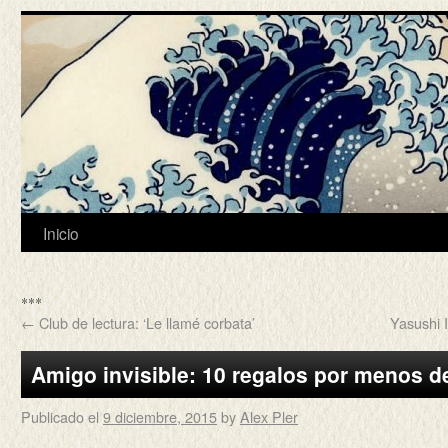
Inicio
***
←
Club de lectura: ‘Le llamé corbata’
Yasushi 
Amigo invisible: 10 regalos por menos d
Publicado el
9 diciembre, 2015
by
Alex Pler