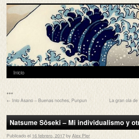
Inicio
***
←
Inio Asano – Buenas noches, Punpun
La gran ola de
Natsume Sôseki – Mi individualismo y o
Publicado el
16 febrero, 2017
by
Alex Pler