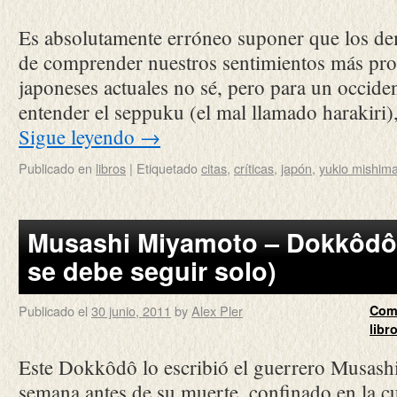
Es absolutamente erróneo suponer que los de
de comprender nuestros sentimientos más pro
japoneses actuales no sé, pero para un occiden
entender el seppuku (el mal llamado harakiri)
Sigue leyendo
→
Publicado en
libros
|
Etiquetado
citas
,
críticas
,
japón
,
yukio mishim
Musashi Miyamoto – Dokkôdô 
se debe seguir solo)
Publicado el
30 junio, 2011
by
Alex Pler
Com
libr
Este Dokkôdô lo escribió el guerrero Musas
semana antes de su muerte, confinado en la 