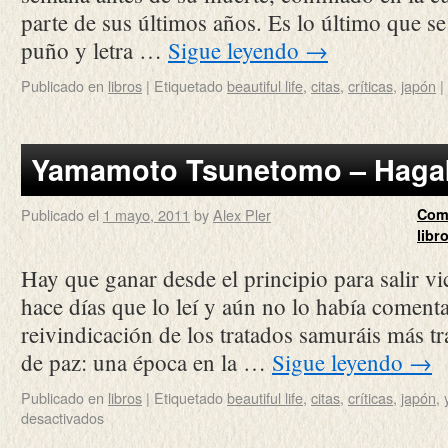
parte de sus últimos años. Es lo último que se
puño y letra …
Sigue leyendo
→
Publicado en
libros
|
Etiquetado
beautiful life
,
citas
,
críticas
,
japón
|
Yamamoto Tsunetomo – Haga
Publicado el
1 mayo, 2011
by
Alex Pler
Com
libr
Hay que ganar desde el principio para salir v
hace días que lo leí y aún no lo había comen
reivindicación de los tratados samuráis más t
de paz: una época en la …
Sigue leyendo
→
Publicado en
libros
|
Etiquetado
beautiful life
,
citas
,
críticas
,
japón
,
desactivados