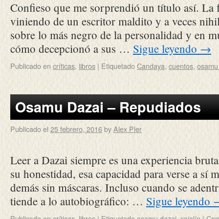
Confieso que me sorprendió un título así. La fe
viniendo de un escritor maldito y a veces nihil
sobre lo más negro de la personalidad y en m
cómo decepcionó a sus …
Sigue leyendo
→
Publicado en
críticas
,
libros
|
Etiquetado
Candaya
,
cuentos
,
osamu 
Osamu Dazai – Repudiados
Publicado el
25 febrero, 2016
by
Alex Pler
Leer a Dazai siempre es una experiencia brutal
su honestidad, esa capacidad para verse a sí 
demás sin máscaras. Incluso cuando se adentra 
tiende a lo autobiográfico: …
Sigue leyendo
Publicado en
críticas
,
libros
|
Etiquetado
osamu dazai
,
sajalín
|
Com